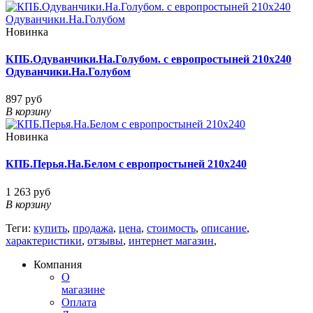
Новинка
КПБ.Одуванчики.На.Голубом. с европростыней 210х240
Одуванчики.На.Голубом
897 руб
В корзину
Новинка
КПБ.Перья.На.Белом с европростыней 210х240
1 263 руб
В корзину
Теги:
купить
,
продажа
,
цена
,
стоимость
,
описание
,
характеристики
,
отзывы
,
интернет магазин
,
Компания
О
магазине
Оплата