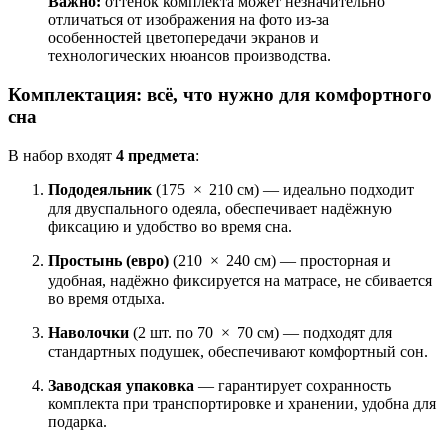
Важно:
оттенок комплекта может незначительно
отличаться от изображения на фото из‑за
особенностей цветопередачи экранов и
технологических нюансов производства.
Комплектация: всё, что нужно для комфортного
сна
В набор входят
4 предмета
:
Пододеяльник
(
175
×
210
см) — идеально подходит
для двуспального одеяла, обеспечивает надёжную
фиксацию и удобство во время сна.
Простынь (евро)
(
210
×
240
см) — просторная и
удобная, надёжно фиксируется на матрасе, не сбивается
во время отдыха.
Наволочки
(2 шт. по
70
×
70
см) — подходят для
стандартных подушек, обеспечивают комфортный сон.
Заводская упаковка
— гарантирует сохранность
комплекта при транспортировке и хранении, удобна для
подарка.