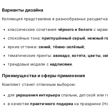
Варианты
дизайна
Коллекция
представлена
в
разнообразных
расцветка
классические
сочетания
чёрного
и
белого
с
мрам
спокойные
тона:
приглушённый
серый
,
нежный
г
яркие
оттенки:
синий
,
тёмно‑зелёный
;
тематические
принты:
авокадо
,
котята
,
цветы
,
зв
трендовые
модели
с
надписями
.
Преимущества
и
сферы
применения
Комплект
станет
отличным
выбором:
для
украшения
интерьера
спальни,
детской
или
г
в
качестве
практичного
подарка
на
праздники
(Н