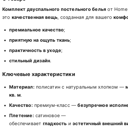
Комплект
двуспального
постельного
белья
от
Home
это
качественная
вещь
,
созданная
для
вашего
комф
премиальное
качество
;
приятную
на
ощупь
ткань
;
практичность
в
уходе
;
стильный
дизайн
.
Ключевые
характеристики
Материал:
полисатин
с
натуральным
хлопком
—
кв.
м
.
Качество:
премиум‑класс
—
безупречное
исполн
Плетение:
сатиновое
—
обеспечивает
гладкость
и
эстетичный
внешний
в