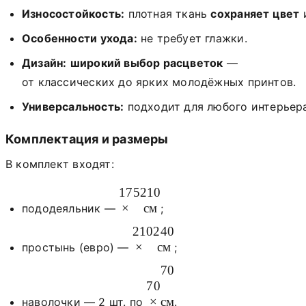
Износостойкость:
плотная
ткань
сохраняет
цвет
Особенности
ухода:
не
требует
глажки.
Дизайн:
широкий
выбор
расцветок
—
от
классических
до
ярких
молодёжных
принтов.
Универсальность:
подходит
для
любого
интерьер
Комплектация
и
размеры
В
комплект
входят:
175
210
×
см
пододеяльник
—
;
210
240
×
см
простынь
(евро)
—
;
70
70
×
см
наволочки
— 2
шт.
по
.