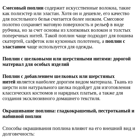
Смесовый поплин
содержит искусственные волокна, такие
как полиэстер или эластан. Хотя он и дешевле, его качество
для постельного белья считается более низким. Смесовое
полотно сохраняет матовую поверхность и рельеф в виде
рубчика, но за счет основы из хлопковых волокон и толстых
поперечных нитей. Такой поплин чаще подходит для пошива
скатертей, салфеток или кухонных полотенец, а
поплин с
эластаном
чаще используется для одежды.
Поплин с шелковыми или шерстяными нитями: дорогой
материал для особых изделий
Поплин с добавлением шелковых или шерстяных
нитей
является наиболее дорогим видом материала. Ткань из
шерсти или натурального шелка подойдет для изготовления
классических костюмов и нарядных платьев, а также для
создания эксклюзивного домашнего текстиля.
Окрашивание поплина: гладкокрашеный, пестротканый и
набивной поплин
Способы окрашивания поплина влияют на его внешний вид и
долговечность: