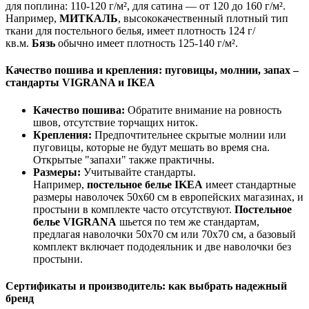
для поплина: 110-120 г/м², для сатина — от 120 до 160 г/м².
Например,
МИТКАЛЬ
, высококачественный плотный тип
ткани для постельного белья, имеет плотность 124 г/
кв.м.
Бязь
обычно имеет плотность 125-140 г/м².
Качество пошива и крепления: пуговицы, молнии, запах –
стандарты VIGRANA и IKEA
Качество пошива:
Обратите внимание на ровность
швов, отсутствие торчащих ниток.
Крепления:
Предпочтительнее скрытые молнии или
пуговицы, которые не будут мешать во время сна.
Открытые "запахи" также практичны.
Размеры:
Учитывайте стандарты.
Например,
постельное белье IKEA
имеет стандартные
размеры наволочек 50x60 см в европейских магазинах, и
простыни в комплекте часто отсутствуют.
Постельное
белье VIGRANA
шьется по тем же стандартам,
предлагая наволочки 50x70 см или 70x70 см, а базовый
комплект включает пододеяльник и две наволочки без
простыни.
Сертификаты и производитель: как выбрать надежный
бренд